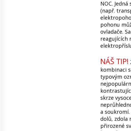
NOC. Jedná s
(např. trans
elektropoho
pohonu může
ovladače. S
reagujících 
elektropřísl
NÁŠ TIP!
kombinaci 
typovým oz
nejpopulárně
kontrastují
skrze vysoce
neprůhledno
a soukromí. 
dolů, zdola 
přirozené sv