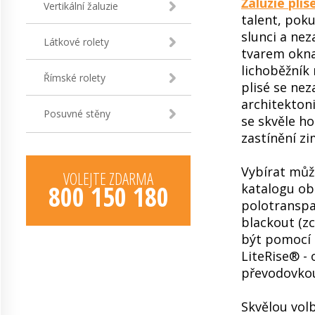
Žaluzie plis
Vertikální žaluzie
talent, pok
slunci a ne
Látkové rolety
tvarem okna,
lichoběžník 
Římské rolety
plisé se ne
architektoni
Posuvné stěny
se skvěle ho
zastínění z
Vybírat můž
VOLEJTE ZDARMA
800 150 180
katalogu ob
polotranspa
blackout (zc
být pomocí 
LiteRise® -
převodovko
Skvělou volb