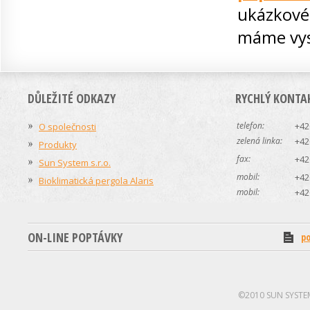
ukázkové
máme vys
DŮLEŽITÉ ODKAZY
RYCHLÝ KONTA
telefon:
+4
O společnosti
zelená linka:
+4
Produkty
fax:
+4
Sun System s.r.o.
mobil:
+4
Bioklimatická pergola Alaris
mobil:
+4
ON-LINE POPTÁVKY
p
©2010 SUN SYSTEM 