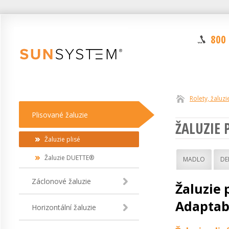
800
Rolety, žaluzi
Plisované žaluzie
ŽALUZIE 
Žaluzie plisé
Žaluzie DUETTE®
MADLO
DE
Záclonové žaluzie
Žaluzie 
Adaptab
Horizontální žaluzie