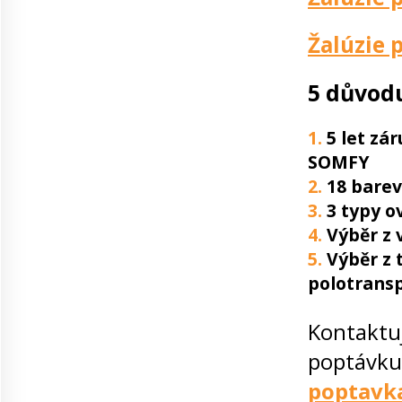
Žalúzie 
5 důvodu
1.
5 let zá
SOMFY
2.
18 barev 
3.
3 typy ov
4.
Výběr z v
5.
Výběr z 
polotransp
Kontaktu
poptávku 
poptavk